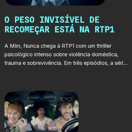
O PESO INVISÍVEL DE
RECOMEÇAR ESTÁ NA RTP1
A Mim, Nunca chega à RTP1 com um thriller
psicológico intenso sobre violência doméstica,
trauma e sobrevivência. Em três episódios, a série
acompanha uma mãe e um filho presos às
consequências de um passado que insiste em
regressar.