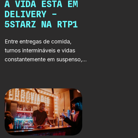
A VIDA ESTÁ EM
DELIVERY –
5STARZ NA RTP1
Entre entregas de comida,
turnos intermináveis e vidas
constantemente em suspenso,
5STARZ acompanha cinco
jovens adultos a tentar
sobreviver numa cidade que
nunca abranda. Uma série RTP
Lab sobre precariedade,
identidade e crescer demasiado
depressa.