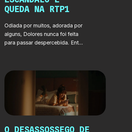
QUEDA NA RTP1
Odiada por muitos, adorada por
alguns, Dolores nunca foi feita
para passar despercebida. Entre
música, internet e caos
mediático, a série RTP LAB
chega agora à RTP1 com a
história de uma estrela
impossível de controlar.
O DESASSOSSEGO DE