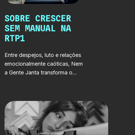
SOBRE CRESCER
SEM MANUAL NA
RTP1
Entre despejos, luto e relações
emocionalmente caóticas, Nem
a Gente Janta transforma o
desconforto da vida adulta
numa comédia dramática tão
absurda quanto real.