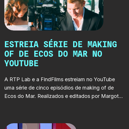
diferentes fases da vida e pelos
bastidores de uma das séries
mais marcantes da RTP Play.
ESTREIA SÉRIE DE MAKING
OF DE ECOS DO MAR NO
YOUTUBE
A RTP Lab e a FindFilms estreiam no YouTube
uma série de cinco episódios de making of de
Ecos do Mar. Realizados e editados por Margot
Rident e Gabriela Soares, os episódios revelam os
bastidores da produção e chegam ao longo do
mês de junho.