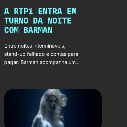
A RTP1 ENTRA EM
TURNO DA NOITE
COM BARMAN
Entre noites intermináveis,
stand-up falhado e contas para
pagar, Barman acompanha um
jovem humorista preso entre
aquilo que sonhava ser e aquilo
que precisa de fazer para
sobreviver.