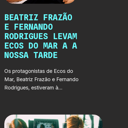
BEATRIZ FRAZÃO
E FERNANDO
RODRIGUES LEVAM
ECOS DO MAR A A
NOSSA TARDE
Os protagonistas de Ecos do
Mar, Beatriz Frazão e Fernando
Rodrigues, estiveram à
conversa com Vanessa Oliveira
em A Nossa Tarde, da RTP1,
numa entrevista marcada pela
emoção, pela reflexão sobre