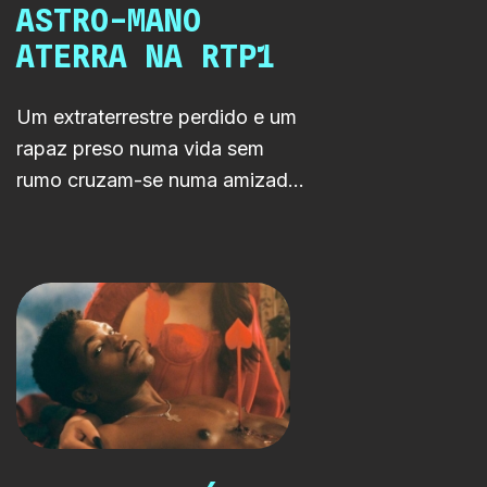
ASTRO-MANO
ATERRA NA RTP1
Um extraterrestre perdido e um
rapaz preso numa vida sem
rumo cruzam-se numa amizade
improvável capaz de atravessar
galáxias. ASTRO-MANO leva a
ficção científica portuguesa do
LAB para a RTP1.