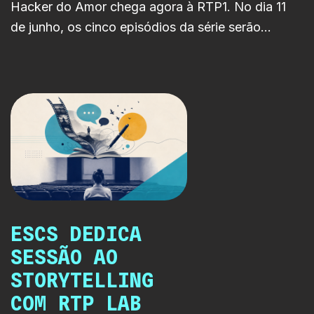
Hacker do Amor chega agora à RTP1. No dia 11
de junho, os cinco episódios da série serão
emitidos na íntegra, levando ao linear uma história
onde o amor, a tecnologia e os algoritmos se
cruzam de forma inesperada.
ESCS DEDICA
SESSÃO AO
STORYTELLING
COM RTP LAB