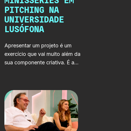
MINISSÉRIES EM
PITCHING NA
UNIVERSIDADE
LUSÓFONA
Apresentar um projeto é um
exercício que vai muito além da
sua componente criativa. É a
oportunidade de comunicar uma
visão, demonstrar o seu
potencial e defender o caminho
para a sua concretização. Foi
neste contexto que a RTP LAB
participou numa sessão de
pitchings promovida pela
Universidade Lusófona.