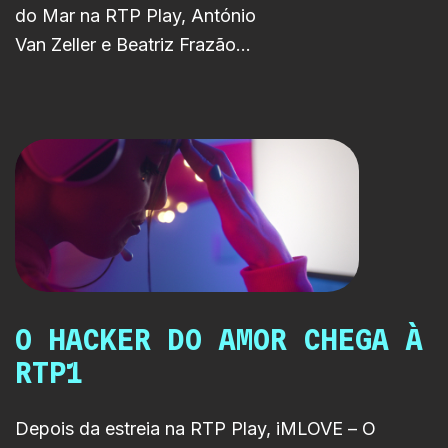
do Mar na RTP Play, António
Van Zeller e Beatriz Frazão
passaram pelo Fora de Série
para uma conversa intimista
sobre amor, envelhecimento,
segundas oportunidades e o
desafio de interpretar as
versões jovens de Armindo e
Aurora, personagens que
ganham uma nova dimensão ao
longo da série.
O HACKER DO AMOR CHEGA À
RTP1
Depois da estreia na RTP Play, iMLOVE – O