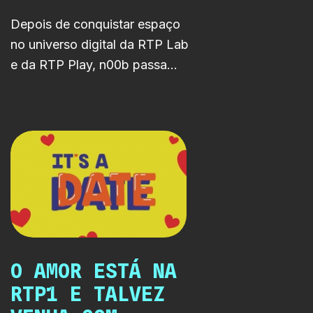
Depois de conquistar espaço
no universo digital da RTP Lab
e da RTP Play, n00b passa
agora também na RTP1. A série
acompanha um professor que
mergulha, contra vontade, no
estranho universo da
comunicação digital
adolescente.
O AMOR ESTÁ NA
RTP1 E TALVEZ