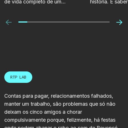
de vida completo de um
história. É sab
projeto, desde a sua conceção
visão, defender
inicial até à disponibilização nas
criar confiança
Anterior
Pró
plataformas da RTP.
poderá ajudá-lo
Foi com esse ob
RTP LAB marco
numa sessão de
World Academy
acompanhando 
dos projetos fin
RTP LAB
estudantes.
Contas para pagar, relacionamentos falhados,
manter um trabalho, são problemas que só não
deixam os cinco amigos a chorar
compulsivamente porque, felizmente, há festas
onde podem abanar o rabo ao som de Beyoncé.