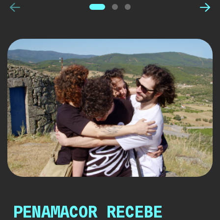
Anterior
Pró
PENAMACOR RECEBE