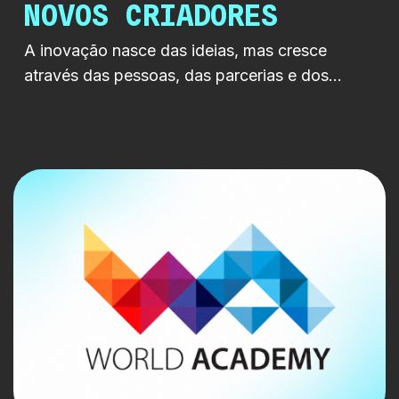
NOVOS CRIADORES
A inovação nasce das ideias, mas cresce
através das pessoas, das parcerias e dos
territórios que acreditam nelas. A RTP LAB e a
Câmara Municipal partilharam uma visão
comum, criar condições para que novas ideias
encontrem espaço para crescer,
independentemente da sua origem geográfica.
É com esse espírito que a RTP LAB
acompanhou a apresentação do […]