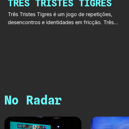
TRÊS TRISTES TIGRES
Três Tristes Tigres é um jogo de repetições,
desencontros e identidades em fricção. Três
figuras, três percursos e um mesmo espaço
emocional onde o humor, o absurdo e a
fragilidade se cruzam. A série explora o
quotidiano como território instável, onde o que
parece simples se torna estranho e onde as
relações revelam o seu […]
No Radar