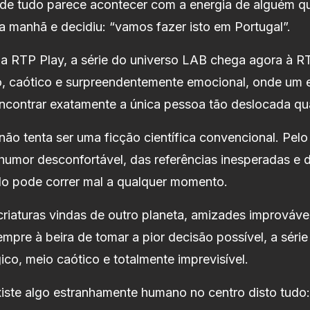
nde tudo parece acontecer com a energia de alguém q
 da manhã e decidiu: “vamos fazer isto em Portugal”.
a RTP Play, a série do universo LAB chega agora à RT
, caótico e surpreendentemente emocional, onde um ex
ncontrar exatamente a única pessoa tão deslocada qua
não tenta ser uma ficção científica convencional. Pelo 
humor desconfortável, das referências inesperadas e
do pode correr mal a qualquer momento.
criaturas vindas de outro planeta, amizades improváv
mpre à beira de tomar a pior decisão possível, a série
ico, meio caótico e totalmente imprevisível.
ste algo estranhamente humano no centro disto tudo