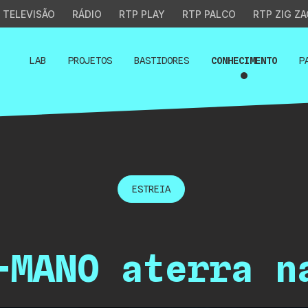
TELEVISÃO
RÁDIO
RTP PLAY
RTP PALCO
RTP ZIG ZA
LAB
PROJETOS
BASTIDORES
CONHECIMENTO
P
ESTREIA
-MANO aterra n