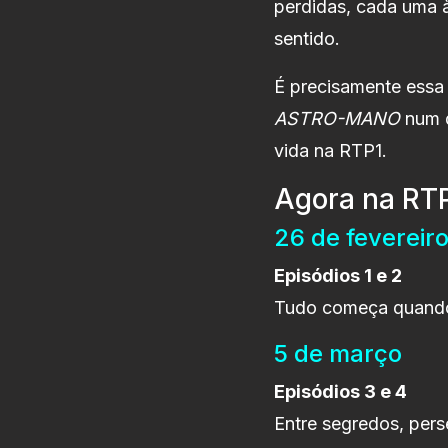
perdidas, cada uma à
sentido.
É precisamente essa 
ASTRO-MANO
num d
vida na RTP1.
Agora na RTP
26 de fevereir
Episódios 1 e 2
Tudo começa quando a
5 de março
Episódios 3 e 4
Entre segredos, per