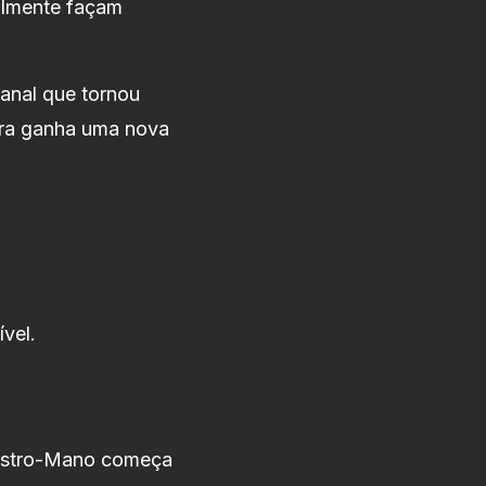
nalmente façam
sanal que tornou
ra ganha uma nova
vel.
 Astro-Mano começa