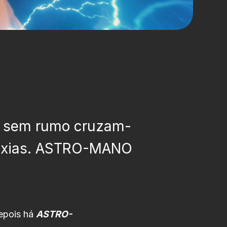
da sem rumo cruzam-
láxias. ASTRO-MANO
.
depois há
ASTRO-