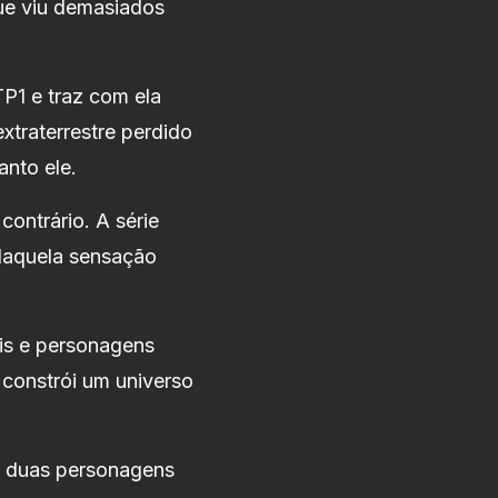
ue viu demasiados
P1 e traz com ela
traterrestre perdido
nto ele.
contrário. A série
 daquela sensação
eis e personagens
 constrói um universo
: duas personagens