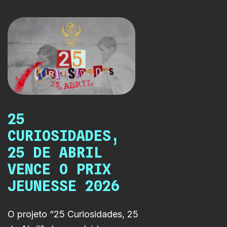
sessão reuniu os criadores, elenco e parceiros do
projeto e celebrou o resultado de uma
colaboração que reflete o compromisso da RTP
Lab com o apoio à criação, a experimentação e o
desenvolvimento de novas narrativas para
diferentes plataformas.
25
CURIOSIDADES,
25 DE ABRIL
VENCE O PRIX
JEUNESSE 2026
O projeto “25 Curiosidades, 25