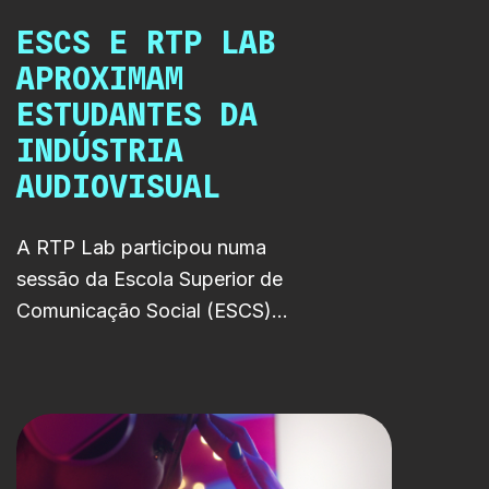
longo da série.
ESCS E RTP LAB
APROXIMAM
ESTUDANTES DA
INDÚSTRIA
AUDIOVISUAL
A RTP Lab participou numa
sessão da Escola Superior de
Comunicação Social (ESCS)
dedicada à renovada Pós-
Graduação em Storytelling,
reunindo profissionais da
indústria audiovisual e
estudantes para uma tarde de