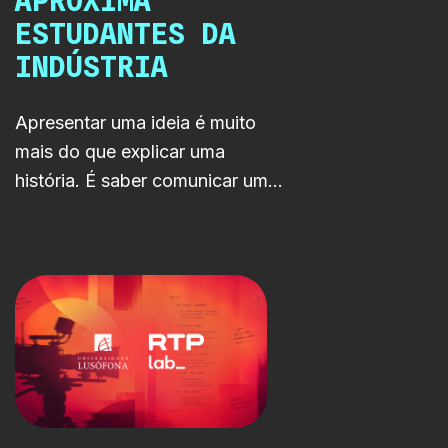
APROXIMA
ESTUDANTES DA
INDÚSTRIA
Apresentar uma ideia é muito
mais do que explicar uma
história. É saber comunicar uma
visão, defender um projeto e
criar confiança junto de quem
poderá ajudá-lo a ganhar vida.
Foi com esse objetivo que a
RTP LAB marcou presença
numa sessão de pitching da
World Academy,
acompanhando a apresentação
dos projetos finais dos