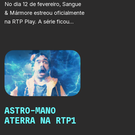
No dia 12 de fevereiro, Sangue
& Mármore estreou oficialmente
na RTP Play. A série ficou
disponível para todo o país logo
pela manhã, mas foi ao final do
dia que a estreia ganhou outro
significado, desta vez em sala
de cinema.
ASTRO-MANO
ATERRA NA RTP1