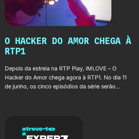
partilha sobre criação,
produção e realização de
conteúdos para televisão,
cinema e plataformas digitais.
O HACKER DO AMOR CHEGA À
RTP1
Depois da estreia na RTP Play, iMLOVE – O
Hacker do Amor chega agora à RTP1. No dia 11
de junho, os cinco episódios da série serão
emitidos na íntegra, levando ao linear uma história
onde o amor, a tecnologia e os algoritmos se
cruzam de forma inesperada.