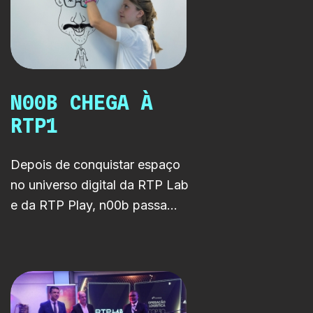
N00B CHEGA À
RTP1
Depois de conquistar espaço
no universo digital da RTP Lab
e da RTP Play, n00b passa
agora também na RTP1. A série
acompanha um professor que
mergulha, contra vontade, no
estranho universo da
comunicação digital