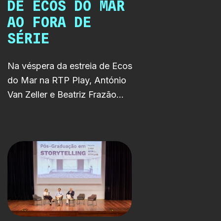
DE ECOS DO MAR
AO FORA DE
SÉRIE
Na véspera da estreia de Ecos
do Mar na RTP Play, António
Van Zeller e Beatriz Frazão
passaram pelo Fora de Série
para uma conversa intimista
sobre amor, envelhecimento,
segundas oportunidades e o
desafio de interpretar as
versões jovens de Armindo e
Aurora, personagens que
ganham uma nova dimensão ao