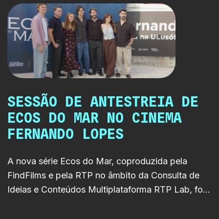
revelam os bastidores da
produção e chegam ao longo
do mês de junho.
SESSÃO DE ANTESTREIA DE
ECOS DO MAR NO CINEMA
FERNANDO LOPES
A nova série Ecos do Mar, coproduzida pela
FindFilms e pela RTP no âmbito da Consulta de
Ideias e Conteúdos Multiplataforma RTP Lab, foi
apresentada em antestreia no Cinema Fernando
Lopes, em Lisboa, no passado dia 3 de junho. A