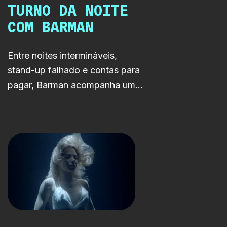
TURNO DA NOITE
COM BARMAN
Entre noites intermináveis,
stand-up falhado e contas para
pagar, Barman acompanha um
jovem humorista preso entre
aquilo que sonhava ser e aquilo
que precisa de fazer para
sobreviver.