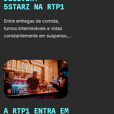
5STARZ NA RTP1
Entre entregas de comida,
turnos intermináveis e vidas
constantemente em suspenso,
5STARZ acompanha cinco
jovens adultos a tentar
sobreviver numa cidade que
nunca abranda. Uma série RTP
Lab sobre precariedade,
identidade e crescer demasiado
depressa.
A RTP1 ENTRA EM