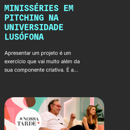
MINISSÉRIES EM
estudantes.
PITCHING NA
UNIVERSIDADE
LUSÓFONA
Apresentar um projeto é um
exercício que vai muito além da
sua componente criativa. É a
oportunidade de comunicar uma
visão, demonstrar o seu
potencial e defender o caminho
para a sua concretização. Foi
neste contexto que a RTP LAB
participou numa sessão de
pitchings promovida pela