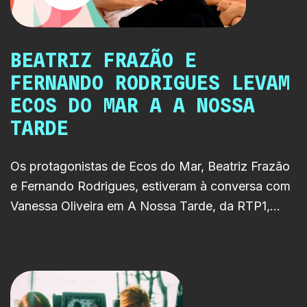
Universidade Lusófona.
BEATRIZ FRAZÃO E
FERNANDO RODRIGUES LEVAM
ECOS DO MAR A A NOSSA
TARDE
Os protagonistas de Ecos do Mar, Beatriz Frazão
e Fernando Rodrigues, estiveram à conversa com
Vanessa Oliveira em A Nossa Tarde, da RTP1,
numa entrevista marcada pela emoção, pela
reflexão sobre diferentes fases da vida e pelos
bastidores de uma das séries mais marcantes da
RTP Play.