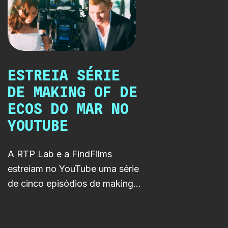
ESTREIA SÉRIE
DE MAKING OF DE
ECOS DO MAR NO
YOUTUBE
A RTP Lab e a FindFilms
estreiam no YouTube uma série
de cinco episódios de making
of de Ecos do Mar. Realizados
e editados por Margot Rident e
Gabriela Soares, os episódios