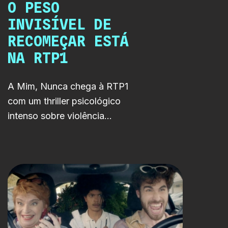
O PESO
INVISÍVEL DE
RECOMEÇAR ESTÁ
NA RTP1
A Mim, Nunca chega à RTP1
com um thriller psicológico
intenso sobre violência
doméstica, trauma e
sobrevivência. Em três
episódios, a série acompanha
uma mãe e um filho presos às
consequências de um passado
que insiste em regressar.