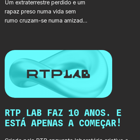
Um extraterrestre perdido e um
rapaz preso numa vida sem
rumo cruzam-se numa amizade
improvável capaz de atravessar
galáxias. ASTRO-MANO leva a
ficção científica portuguesa do
LAB para a RTP1.
RTP LAB FAZ 10 ANOS. E
ESTÁ APENAS A COMEÇAR!