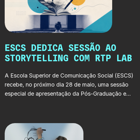
diferentes plataformas e
formatos.
ESCS DEDICA SESSÃO AO
STORYTELLING COM RTP LAB
A Escola Superior de Comunicação Social (ESCS)
recebe, no próximo dia 28 de maio, uma sessão
especial de apresentação da Pós-Graduação em
Storytelling, num encontro aberto ao público que
contará com a participação de criadores ligados à
RTP LAB, num momento de reflexão sobre
narrativas contemporâneas, criatividade e
inovação nos media.