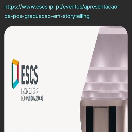
https://www.escs.ipl.pt/eventos/apresentacao-
da-pos-graduacao-em-storytelling