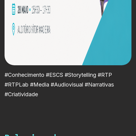
#Conhecimento #ESCS #Storytelling #RTP
#RTPLab #Media #Audiovisual #Narrativas
#Criatividade