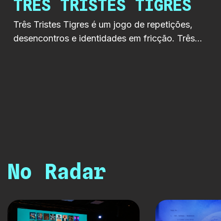
TRÊS TRISTES TIGRES
Três Tristes Tigres é um jogo de repetições,
desencontros e identidades em fricção. Três
figuras, três percursos e um mesmo espaço
emocional onde o humor, o absurdo e a
fragilidade se cruzam. A série explora o
quotidiano como território instável, onde o que
parece simples se torna estranho e onde as
relações revelam o seu […]
No Radar