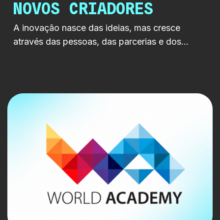
NOVOS CRIADORES
A inovação nasce das ideias, mas cresce
através das pessoas, das parcerias e dos
territórios que acreditam nelas. A RTP LAB e a
Câmara Municipal partilharam uma visão
comum, criar condições para que novas ideias
encontrem espaço para crescer,
independentemente da sua origem geográfica.
É com esse espírito que a RTP LAB
acompanhou a apresentação do […]