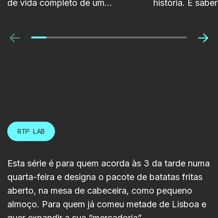
de vida completo de um
história. É sab
projeto, desde a sua conceção
visão, defender
inicial até à disponibilização nas
criar confiança
Anterior
Pró
plataformas da RTP.
poderá ajudá-lo
Foi com esse ob
RTP LAB marco
numa sessão de
World Academy
acompanhando 
dos projetos fin
RTP LAB
estudantes.
Esta série é para quem acorda às 3 da tarde numa
quarta-feira e designa o pacote de batatas fritas
aberto, na mesa de cabeceira, como pequeno
almoço. Para quem já comeu metade de Lisboa e
quer expandir a sua “mercadoria”