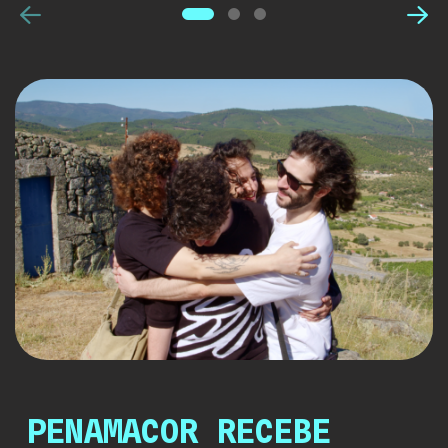
Anterior
Pró
PENAMACOR RECEBE