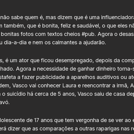
não sabe quem é, mas dizem que é uma influenciado
m também, que é bonita, feliz e saudável, o que eles n
 bonitas fotos com textos cheios #pub. Agora o desa
 dia-a-dia e nem os calmantes a ajudarão.
os, é um ator que ficou desempregado, depois da comp
echado. Agora a necessidade de ganhar dinheiro torna-s
tafeta a fazer publicidade a aparelhos auditivos ou at
dem, Vasco vai conhecer Laura e reencontrar a irmã, 
o suicídio há cerca de 5 anos, Vasco saiu de casa de
avó.
olescente de 17 anos que tem vergonha de se ver ao e
rá dizer que as comparações a outras raparigas nas r