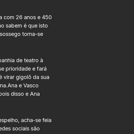
ra com 26 anos e 450
ão sabem é que isto
ssossego torna-se
anhia de teatro à
e prioridade e fará
é virar gigolô da sua
Ana.Ana e Vasco
pois disso e Ana
spelho, acha-se feia
edes sociais são