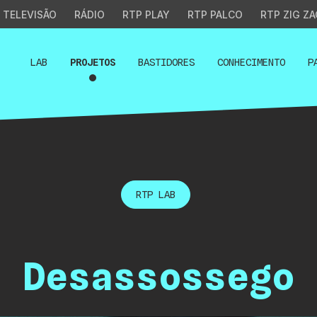
TELEVISÃO
RÁDIO
RTP PLAY
RTP PALCO
RTP ZIG ZA
LAB
PROJETOS
BASTIDORES
CONHECIMENTO
P
RTP LAB
Desassossego