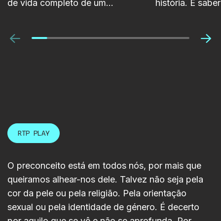
de vida completo de um
história. É sab
projeto, desde a sua conceção
visão, defender
inicial até à disponibilização nas
criar confiança
Anterior
Pró
plataformas da RTP.
poderá ajudá-lo
Foi com esse ob
RTP LAB marco
numa sessão de
World Academy
acompanhando 
dos projetos fin
RTP PLAY
estudantes.
O preconceito está em todos nós, por mais que
queiramos alhear-nos dele. Talvez não seja pela
cor da pele ou pela religião. Pela orientação
sexual ou pela identidade de género. É decerto
por aquilo que se vê e não se aprofunda. Por