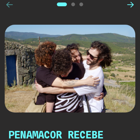
Anterior
Pró
PENAMACOR RECEBE