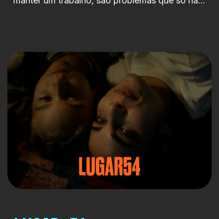
manter um trabalho, são problemas que só não
deixam os cinco amigos a chorar
compulsivamente porque, felizmente, há festas
onde podem abanar o rabo ao som de
Beyoncé. Entre charros e copos de vinho,
ressacas e detox’s, a cumplicidade vai
crescendo, ao mesmo tempo que os limites de
cada um […]