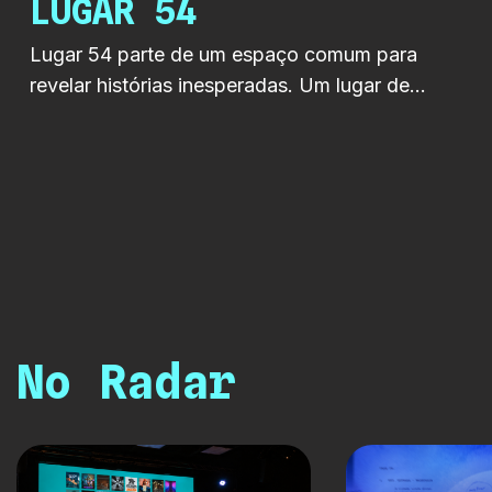
LUGAR 54
Lugar 54 parte de um espaço comum para
revelar histórias inesperadas. Um lugar de
estacionamento. Um número. Um ponto de
passagem que se transforma em palco. Ao
longo de cinco episódios de 20 minutos, a
série apresenta cinco histórias, cinco géneros e
cinco universos, todos ligados pelo mesmo
espaço físico. Um lugar onde as personagens
[…]
No Radar