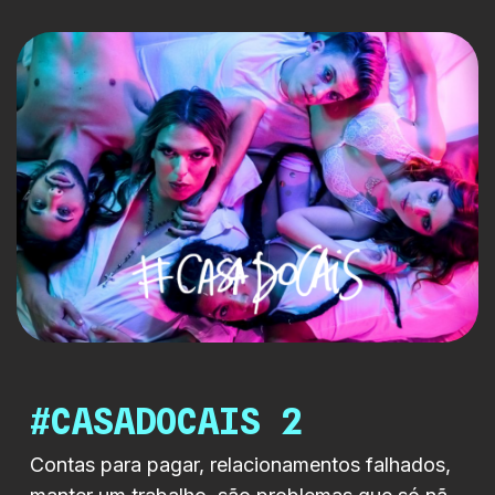
fragilidade se cruzam. A série explora o
quotidiano como território instável, onde o que
parece simples se torna estranho e onde as
relações revelam o seu […]
#CASADOCAIS 2
Contas para pagar, relacionamentos falhados,