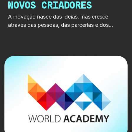
NOVOS CRIADORES
A inovação nasce das ideias, mas cresce
através das pessoas, das parcerias e dos
territórios que acreditam nelas. A RTP LAB e a
Câmara Municipal partilharam uma visão
comum, criar condições para que novas ideias
encontrem espaço para crescer,
independentemente da sua origem geográfica.
É com esse espírito que a RTP LAB
acompanhou a apresentação do […]