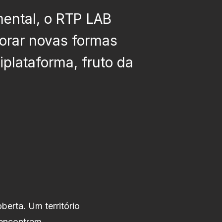
mental, o RTP LAB
lorar novas formas
plataforma, fruto da
erta. Um território
 encontram