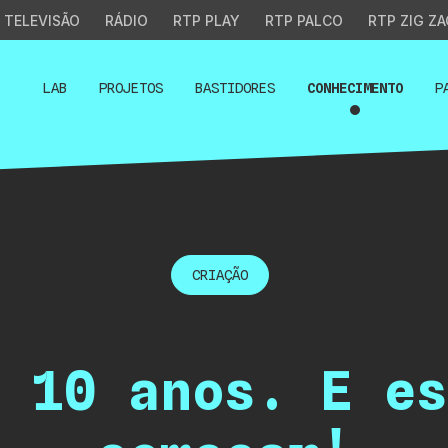
TELEVISÃO
RÁDIO
RTP PLAY
RTP PALCO
RTP ZIG ZA
LAB
PROJETOS
BASTIDORES
CONHECIMENTO
P
CRIAÇÃO
 10 anos. E es