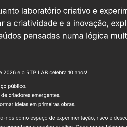
anto laboratório criativo e experi
r a criatividade e a inovação, exp
eúdos pensadas numa lógica multi
de 2026 e o RTP LAB celebra 10 anos!
ço público.
de criadores emergentes.
rmar ideias em primeiras obras.
o-nos como espaço de experimentação, risco e descob
ns encontram o serviço público. Onde novos talentos