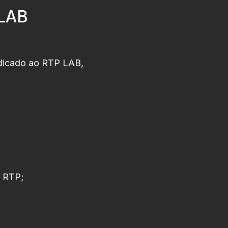
 LAB
edicado ao RTP LAB,
o RTP;