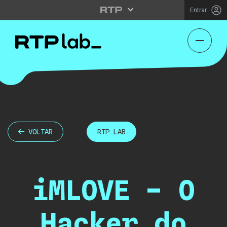
Entrar
VOLTAR
RTP LAB
iMLOVE – O
Hacker do