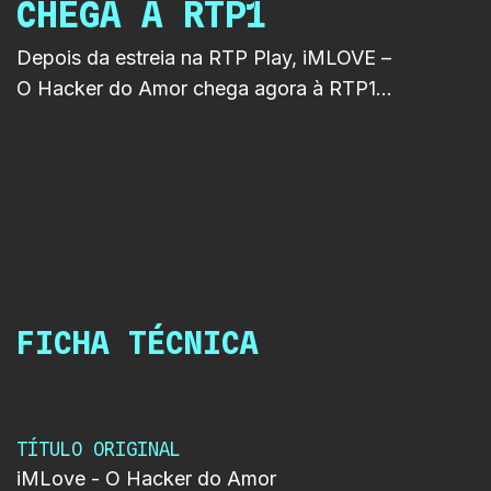
CHEGA À RTP1
Depois da estreia na RTP Play, iMLOVE –
O Hacker do Amor chega agora à RTP1.
No dia 11 de junho, os cinco episódios da
série serão emitidos na íntegra, levando
ao linear uma história onde o amor, a
tecnologia e os algoritmos se cruzam de
forma inesperada.
FICHA TÉCNICA
TÍTULO ORIGINAL
iMLove - O Hacker do Amor