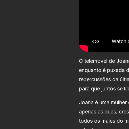
O telemóvel de Joana
enquanto é puxada d
repercussões da últi
para que juntos se l
Joana é uma mulher d
apenas as duas, cre
todos os males do mu