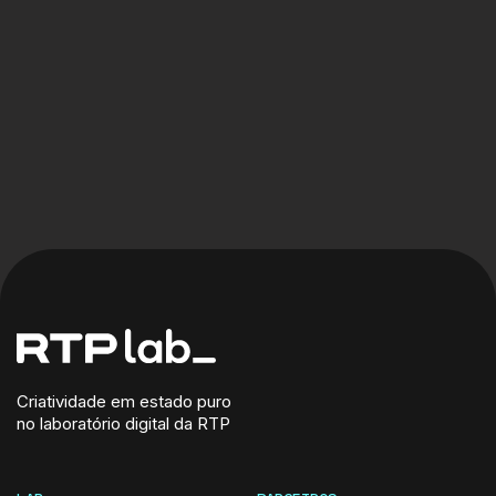
desaparecida. Sangue & Mármore é a
nova telenovela musical noir da RTP Lab
que mergulha no Portugal profundo para
contar uma história de crime, desejo e
decadência, ao som do universo muito
particular de David Bruno.
Criatividade em estado puro
no laboratório digital da RTP