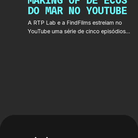
MAKING OF DE ECOS
DO MAR NO YOUTUBE
A RTP Lab e a FindFilms estreiam no
YouTube uma série de cinco episódios
de making of de Ecos do Mar.
Realizados e editados por Margot Rident
e Gabriela Soares, os episódios revelam
os bastidores da produção e chegam ao
longo do mês de junho.