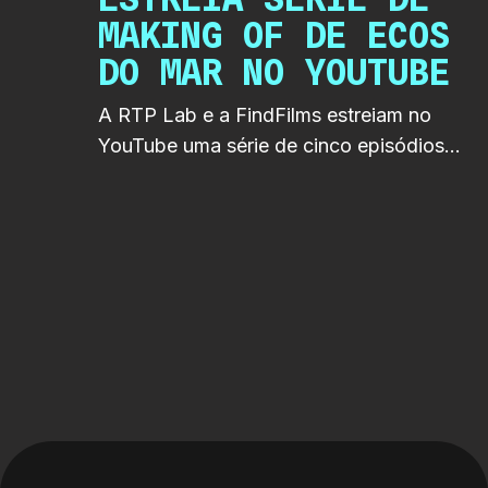
MAKING OF DE ECOS
DO MAR NO YOUTUBE
A RTP Lab e a FindFilms estreiam no
YouTube uma série de cinco episódios
de making of de Ecos do Mar.
Realizados e editados por Margot Rident
e Gabriela Soares, os episódios revelam
os bastidores da produção e chegam ao
longo do mês de junho.