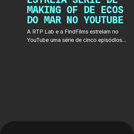
MAKING OF DE ECOS
DO MAR NO YOUTUBE
A RTP Lab e a FindFilms estreiam no
YouTube uma série de cinco episódios
de making of de Ecos do Mar.
Realizados e editados por Margot Rident
e Gabriela Soares, os episódios revelam
os bastidores da produção e chegam ao
longo do mês de junho.